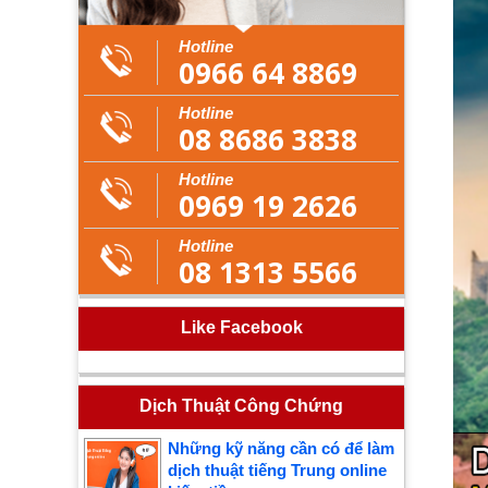
Hotline
0966 64 8869
Hotline
08 8686 3838
Hotline
0969 19 2626
Hotline
08 1313 5566
Like Facebook
Dịch Thuật Công Chứng
Những kỹ năng cần có để làm
dịch thuật tiếng Trung online