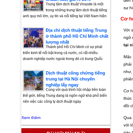
đến 
Trung tâm dịch thuật Vinasite là một
sự hi
trong những trung tâm dịch thuật tiếng
anh quy mô lớn, uy tín và nổi tiếng tại Việt Nam hiện
Cơ hộ
Địa chỉ dịch thuật tiếng Trung
Với 
ở thành phố Hồ Chí Minh chất
ngữ 
lượng nhất
tại 
Thành phố Hồ Chí Minh có sự phát
triển kinh tế nổi bật trong cả nước, có rất nhiều
Mặc 
doanh nghiệp nước ngoài trong đó có trung Quốc
phải
như,
Dịch thuật công chứng tiếng
trung tại Hà Nội chuyên
phiê
nghiệp lấy ngay
Cùng với quá trình hội nhập trên toàn
Cơ h
thế giới, tiếng Trung đang là ngôn ngữ khá phổ biến
thức
nên việc các công ty dịch thuật ngày
dồi c
Xem thêm
Qua 
với 
này 