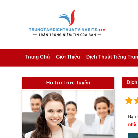
Trang Chủ
Giới Thiệu
Dịch Thuật Tiếng Tru
Dịch 
Hỗ Trợ Trực Tuyến
Bạn 
nhà