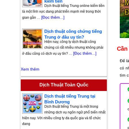
kiếm tiền
Dịch thuật tiếng Trung online kiếm tiền
là một lĩnh vực đang phát triển mạnh mẽ trong thời
[Đọc thêm...]
gian gần …
Dịch thuật công chứng tiếng
Trung ở đâu uy tín?
Hiện nay, công ty dịch thuật công
chứng có rất nhiều nhưng không phải
Cần 
[Đọc thêm...]
ở đâu cũng có dịch vụ uy tín? …
Để l
có n
Xem thêm
tìm 
Dịch Thuật Toàn Quốc
Dịch thuật tiếng Trung tại
Bình Dương
Dịch thuật tiếng Trung là một trong
những dịch vụ ngôn ngữ phổ biến nhất
hiện nay. Với nhiều công ty đa quốc gia và tổ chức
đang