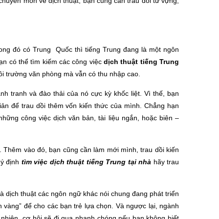
huyên môn về dịch thuật, bạn cũng cần trau dồi từ vựng,
rong đó có Trung Quốc thì tiếng Trung đang là một ngôn
Bạn có thể tìm kiếm các công việc
dịch thuật tiếng Trung
môi trường văn phòng mà vẫn có thu nhập cao.
 tranh và đào thải của nó cực kỳ khốc liệt. Vì thế, bạn
 giản để trau dồi thêm vốn kiến thức của mình. Chẳng hạn
hững công việc dịch văn bản, tài liệu ngắn, hoặc biên –
. Thêm vào đó, bạn cũng cần làm mới mình, trau dồi kiến
 ý định
tìm việc dịch thuật tiếng Trung tại nhà
hãy trau
 và dịch thuật các ngôn ngữ khác nói chung đang phát triển
 vàng” để cho các bạn trẻ lựa chọn. Và ngược lại, ngành
 nhiên, cơ hội sẽ đi qua nhanh chóng nếu bạn không biết