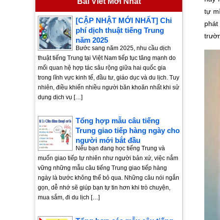
Bài Viết Mới Nhất
tự m
[CẬP NHẬT MỚI NHẤT] Chi
phát
phí dịch thuật tiếng Trung
trườ
năm 2025
Bước sang năm 2025, nhu cầu dịch
thuật tiếng Trung tại Việt Nam tiếp tục tăng mạnh do
mối quan hệ hợp tác sâu rộng giữa hai quốc gia
trong lĩnh vực kinh tế, đầu tư, giáo dục và du lịch. Tuy
nhiên, điều khiến nhiều người băn khoăn nhất khi sử
dụng dịch vụ […]
Tổng hợp mẫu câu tiếng
Trung giao tiếp hàng ngày cho
người mới bắt đầu
Nếu bạn đang học tiếng Trung và
muốn giao tiếp tự nhiên như người bản xứ, việc nắm
vững những mẫu câu tiếng Trung giao tiếp hàng
ngày là bước không thể bỏ qua. Những câu nói ngắn
gọn, dễ nhớ sẽ giúp bạn tự tin hơn khi trò chuyện,
mua sắm, đi du lịch […]