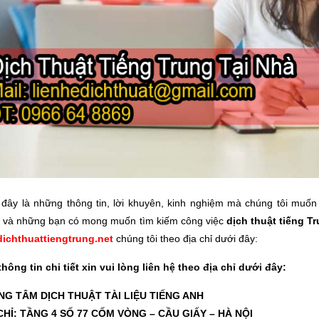
 đây là những thông tin, lời khuyên, kinh nghiệm mà chúng tôi muố
t và những bạn có mong muốn tìm kiếm công việc
dịch thuật tiếng Tr
dichthuattiengtrung.net
chúng tôi theo địa chỉ dưới đây:
thông tin chi tiết xin vui lòng liên hệ theo địa chỉ dưới đây:
NG TÂM DỊCH THUẬT TÀI LIỆU TIẾNG ANH
CHỈ: TẦNG 4 SỐ 77 CỐM VÒNG – CẦU GIẤY – HÀ NỘI