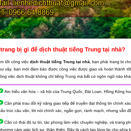
trang bị gì để dịch thuật tiếng Trung tại nhà?
àm tốt công việc
dịch thuật tiếng Trung tại nhà
, bạn phải trang bị c
hư vậy, bạn mới đảm bảo được công việc được giao và hoàn thành tốt. 
công việc dịch thuật không chỉ tiếng Trung mà bất cứ ngôn ngữ nào khá
Am hiểu văn hóa – xã hội của Trung Quốc, Đài Loan, Hồng Kông h
Cần phải trau dồi kỹ năng giao tiếp để truyền đạt thông tin chính xá
cấu trúc câu văn, lời nói chính xác, ngắn gọn, rành mạch, nhưng vẫn đầ
Cần có thái độ tự tin, tác phong làm việc chuyên nghiệp, và trang 
phương cảm giác lịch sự, thân thiện. Đây là cách tạo lòng tin cho phía