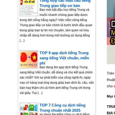
Tổng hợp các mẫu câu tiếng
Trung giao tiếp cơ bản
Bạn mới bắt đầu học tiếng Trung và
muốn nhanh chóng giao tiếp được
trong đời sống hằng ngày? Việc nắm vững tiếng
Trung giao tiếp cơ bản chính là bước khởi đầu quan
trọng giúp bạn tự tin nói chuyện, làm quen và hòa
nhập dễ dàng hơn trong môi trường sử dụng tiếng
[…]
TOP 9 app dịch tiếng Trung
sang tiếng Việt chuẩn, miễn
phí
Bạn đang tìm app dịch tiếng Trung
sang tiếng Việt chuẩn, dễ dùng và cho kết quả chính
Trên
xác nhất? Với sự phát triển của công nghệ AI, ngày
thuậ
nay có hàng loạt ứng dụng giúp bạn dịch từ, câu, văn
cho
bản hay thậm chí cả hình ảnh tiếng Trung chỉ trong
vài giây. Tuy […]
Mọi 
TOP 7 Công cụ dịch tiếng
TRU
Trung chuẩn nhất 2025
ĐỊA 
ạn đang tìm kiếm công cụ dịch tiếng