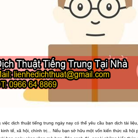
 việc dịch thuật tiếng trung ngày nay có thể yêu cầu bạn dịch tài liệ
 kinh tế, xã hội, chính trị… Nếu bạn sở hữu một vốn kiến thức xã hội p