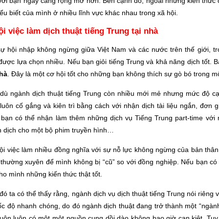
với bạn ngày càng rộng mở hơn. Bên cạnh đó, ngoài những kiến thức c
ểu biết của mình ở nhiều lĩnh vực khác nhau trong xã hội.
i việc làm dịch thuật tiếng Trung tại nhà
sự hội nhập không ngừng giữa Việt Nam và các nước trên thế giới, t
được lựa chọn nhiều. Nếu bạn giỏi tiếng Trung và khả năng dịch tốt. 
nhà
. Đây là một cơ hội tốt cho những bạn không thích sự gò bó trong 
dù ngành dịch thuật tiếng Trung còn nhiều mới mẻ nhưng mức độ cạnh
 luôn cố gắng và kiên trì bằng cách với nhận dịch tài liệu ngắn, đơn
 bạn có thể nhận làm thêm những dịch vụ Tiếng Trung part-time với n
n dịch cho một bộ phim truyền hình…
ội việc làm nhiều đồng nghĩa với sự nỗ lực không ngừng của bản thân
 thường xuyên để mình không bị “cũ” so với đồng nghiệp. Nếu bạn có
ho mình những kiến thức thật tốt.
đó ta có thể thấy rằng, ngành dịch vụ dịch thuật tiếng Trung nói riêng
tốc độ nhanh chóng, do đó ngành dịch thuật đang trở thành một “ngành
luôn luôn có một một nguồn cung dồi dào không bao giờ cạn kiệt. Tuy