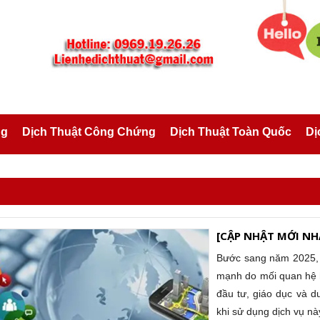
ng
Dịch Thuật Công Chứng
Dịch Thuật Toàn Quốc
Dị
[CẬP NHẬT MỚI NHẤ
Bước sang năm 2025, n
mạnh do mối quan hệ hợ
đầu tư, giáo dục và d
khi sử dụng dịch vụ nà