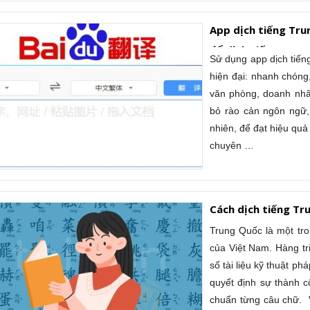
App dịch tiếng Tru
để dịch tiếng Trun
Sử dụng app dịch tiến
hiện đại: nhanh chóng, 
văn phòng, doanh nhâ
bỏ rào cản ngôn ngữ, 
nhiên, để đạt hiệu quả
chuyên …
Cách dịch tiếng Tr
Trung Quốc là một tro
của Việt Nam. Hàng tr
số tài liệu kỹ thuật ph
quyết định sự thành c
chuẩn từng câu chữ. V