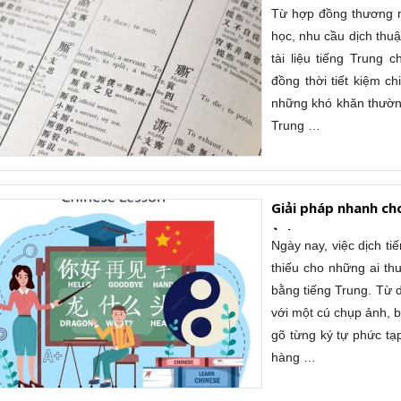
xác
Từ hợp đồng thương mạ
học, nhu cầu dịch thuậ
tài liệu tiếng Trung
đồng thời tiết kiệm c
những khó khăn thường
Trung …
Giải pháp nhanh ch
ảnh
Ngày nay, việc dịch t
thiếu cho những ai thư
bằng tiếng Trung. Từ d
với một cú chụp ảnh, 
gõ từng ký tự phức tạ
hàng …