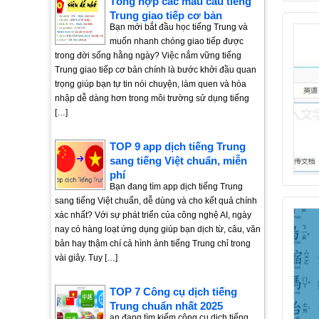
Tổng hợp các mẫu câu tiếng
Trung giao tiếp cơ bản
Bạn mới bắt đầu học tiếng Trung và
muốn nhanh chóng giao tiếp được
trong đời sống hằng ngày? Việc nắm vững tiếng
Trung giao tiếp cơ bản chính là bước khởi đầu quan
trọng giúp bạn tự tin nói chuyện, làm quen và hòa
nhập dễ dàng hơn trong môi trường sử dụng tiếng
[…]
TOP 9 app dịch tiếng Trung
sang tiếng Việt chuẩn, miễn
phí
Bạn đang tìm app dịch tiếng Trung
sang tiếng Việt chuẩn, dễ dùng và cho kết quả chính
xác nhất? Với sự phát triển của công nghệ AI, ngày
nay có hàng loạt ứng dụng giúp bạn dịch từ, câu, văn
bản hay thậm chí cả hình ảnh tiếng Trung chỉ trong
vài giây. Tuy […]
TOP 7 Công cụ dịch tiếng
Trung chuẩn nhất 2025
ạn đang tìm kiếm công cụ dịch tiếng