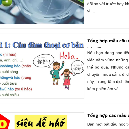
đổi so với trước hay 
vị …
Tổng hợp mẫu câu t
bắt đầu
Nếu bạn đang học tiế
việc nắm vững những 
thể bỏ qua. Những câ
chuyện, mua sắm, đi du
này, Trung tâm dịch th
kèm phiên âm và …
Tổng hợp các mẫu c
Bạn mới bắt đầu học t