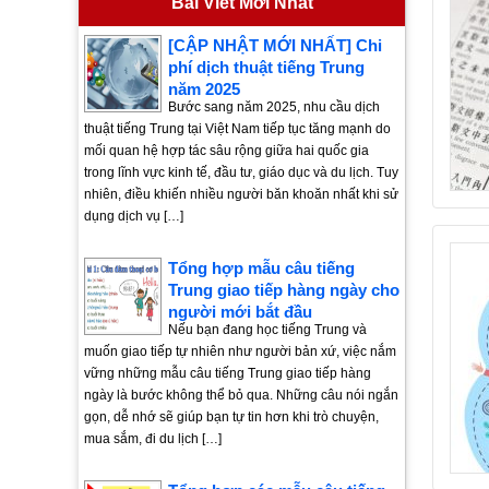
Bài Viết Mới Nhất
[CẬP NHẬT MỚI NHẤT] Chi
phí dịch thuật tiếng Trung
năm 2025
Bước sang năm 2025, nhu cầu dịch
thuật tiếng Trung tại Việt Nam tiếp tục tăng mạnh do
mối quan hệ hợp tác sâu rộng giữa hai quốc gia
trong lĩnh vực kinh tế, đầu tư, giáo dục và du lịch. Tuy
nhiên, điều khiến nhiều người băn khoăn nhất khi sử
dụng dịch vụ […]
Tổng hợp mẫu câu tiếng
Trung giao tiếp hàng ngày cho
người mới bắt đầu
Nếu bạn đang học tiếng Trung và
muốn giao tiếp tự nhiên như người bản xứ, việc nắm
vững những mẫu câu tiếng Trung giao tiếp hàng
ngày là bước không thể bỏ qua. Những câu nói ngắn
gọn, dễ nhớ sẽ giúp bạn tự tin hơn khi trò chuyện,
mua sắm, đi du lịch […]