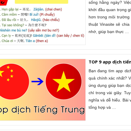
sống hằng ngày? Việc
khởi đầu quan trọng g
hơn trong môi trường 
thuật Vinasite sẽ chi
nhớ, giúp bạn thực …
TOP 9 app dịch tiế
Bạn đang tìm app dịch
quả chính xác nhất? V
ứng dụng giúp bạn dịc
chỉ trong vài giây. T
nghĩa và dễ hiểu. Bài 
tổng hợp và …