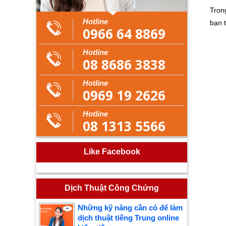
Trong
Hotline
bạn 
0966 64 8869
Hotline
08 8686 3838
Hotline
0969 19 2626
Hotline
08 1313 5566
Like Facebook
Dịch Thuật Công Chứng
Những kỹ năng cần có để làm
dịch thuật tiếng Trung online