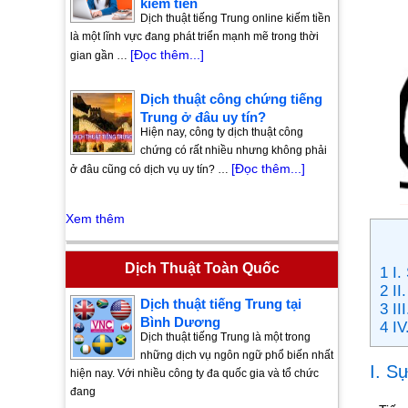
kiếm tiền
Dịch thuật tiếng Trung online kiếm tiền
là một lĩnh vực đang phát triển mạnh mẽ trong thời
[Đọc thêm...]
gian gần …
Dịch thuật công chứng tiếng
Trung ở đâu uy tín?
Hiện nay, công ty dịch thuật công
chứng có rất nhiều nhưng không phải
[Đọc thêm...]
ở đâu cũng có dịch vụ uy tín? …
Xem thêm
Dịch Thuật Toàn Quốc
1 I.
2 II
Dịch thuật tiếng Trung tại
3 I
Bình Dương
4 IV
Dịch thuật tiếng Trung là một trong
những dịch vụ ngôn ngữ phổ biến nhất
I. S
hiện nay. Với nhiều công ty đa quốc gia và tổ chức
đang