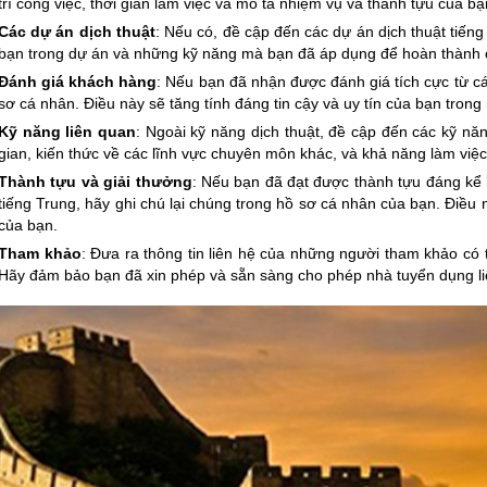
trí công việc, thời gian làm việc và mô tả nhiệm vụ và thành tựu của bạ
Các dự án dịch thuật
: Nếu có, đề cập đến các dự án dịch thuật tiến
bạn trong dự án và những kỹ năng mà bạn đã áp dụng để hoàn thành 
Đánh giá khách hàng
: Nếu bạn đã nhận được đánh giá tích cực từ c
sơ cá nhân. Điều này sẽ tăng tính đáng tin cậy và uy tín của bạn tron
Kỹ năng liên quan
: Ngoài kỹ năng dịch thuật, đề cập đến các kỹ năn
gian, kiến thức về các lĩnh vực chuyên môn khác, và khả năng làm việ
Thành tựu và giải thưởng
: Nếu bạn đã đạt được thành tựu đáng kể 
tiếng Trung, hãy ghi chú lại chúng trong hồ sơ cá nhân của bạn. Điều
của bạn.
Tham khảo
: Đưa ra thông tin liên hệ của những người tham khảo có 
Hãy đảm bảo bạn đã xin phép và sẵn sàng cho phép nhà tuyển dụng liê