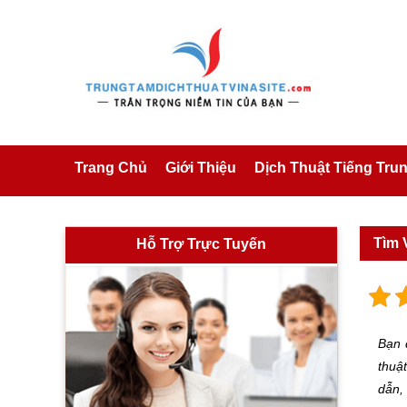
Trang Chủ
Giới Thiệu
Dịch Thuật Tiếng Tru
Tìm 
Hỗ Trợ Trực Tuyến
Bạn
thuậ
dẫn,