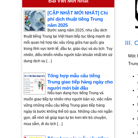
Bài Viết Mới Nhất
[CẬP NHẬT MỚI NHẤT] Chi
phí dịch thuật tiếng Trung
năm 2025
Bước sang năm 2025, nhu cầu dịch
thuật tiếng Trung tại Việt Nam tiếp tục tăng mạnh do
III.
mối quan hệ hợp tác sâu rộng giữa hai quốc gia
trong lĩnh vực kinh tế, đầu tư, giáo dục và du lịch. Tuy
nhiên, điều khiến nhiều người băn khoăn nhất khi sử
Một 
dụng dịch vụ […]
Trun
Tổng hợp mẫu câu tiếng
Trung giao tiếp hàng ngày cho
người mới bắt đầu
Nếu bạn đang học tiếng Trung và
muốn giao tiếp tự nhiên như người bản xứ, việc nắm
vững những mẫu câu tiếng Trung giao tiếp hàng
ngày là bước không thể bỏ qua. Những câu nói ngắn
gọn, dễ nhớ sẽ giúp bạn tự tin hơn khi trò chuyện,
mua sắm, đi du lịch […]