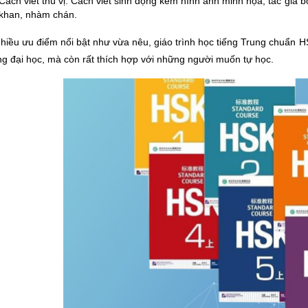
Cách viết thú vị: Cách viết sinh động kèm hình ảnh minh họa, tác giả 
khan, nhàm chán.
nhiều ưu điểm nổi bật như vừa nêu, giáo trình học tiếng Trung chuẩn HS
ng đại học, mà còn rất thích hợp với những người muốn tự học.