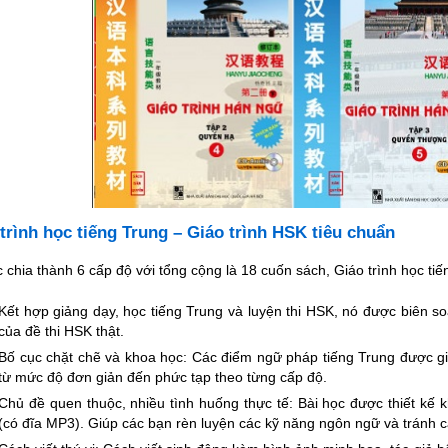
trình học tiếng Trung – Giáo trình HSK tiêu chuẩn
 chia thành 6 cấp độ với tổng cộng là 18 cuốn sách, Giáo trình học t
Kết hợp giảng dạy, học tiếng Trung và luyện thi HSK, nó được biên s
của đề thi HSK thật.
Bố cục chặt chẽ và khoa học: Các điểm ngữ pháp tiếng Trung được gi
từ mức độ đơn giản đến phức tạp theo từng cấp độ.
Chủ đề quen thuộc, nhiều tình huống thực tế: Bài học được thiết kế
(có đĩa MP3). Giúp các bạn rèn luyện các kỹ năng ngôn ngữ và tránh c