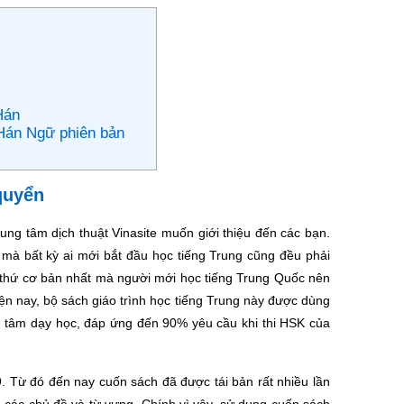
Hán
h Hán Ngữ phiên bản
quyển
ung tâm dịch thuật Vinasite muốn giới thiệu đến các bạn.
 mà bất kỳ ai mới bắt đầu học tiếng Trung cũng đều phải
g thứ cơ bản nhất mà người mới học tiếng Trung Quốc nên
n nay, bộ sách giáo trình học tiếng Trung này được dùng
ng tâm dạy học, đáp ứng đến 90% yêu cầu khi thi HSK của
 Từ đó đến nay cuốn sách đã được tái bản rất nhiều lần
các chủ đề và từ vựng. Chính vì vậy, sử dụng cuốn sách