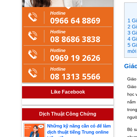
Hotline
0966 64 8869
1 Gi
2 Gi
Hotline
3 Gi
08 8686 3838
4 G
5 Gi
Hotline
mới
0969 19 2626
Giáo
Hotline
08 1313 5566
Giáo
Giáo
Like Facebook
học 
nắm 
tron
Dịch Thuật Công Chứng
ngườ
Những kỹ năng cần có để làm
Bộ s
dịch thuật tiếng Trung online
nhưn