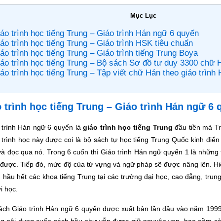
Mục Lục
áo trình học tiếng Trung – Giáo trình Hán ngữ 6 quyển
áo trình học tiếng Trung – Giáo trình HSK tiêu chuẩn
áo trình học tiếng Trung – Giáo trình tiếng Trung Boya
iáo trình học tiếng Trung – Bộ sách Sơ đồ tư duy 3300 chữ 
áo trình học tiếng Trung – Tập viết chữ Hán theo giáo trìn
 trình học tiếng Trung – Giáo trình Hán ngữ 6 
 trình Hán ngữ 6 quyển là
giáo trình học tiếng Trung
đầu tiền mà Tr
 trình học này được coi là bộ sách tự học tiếng Trung Quốc kinh điển
và đọc qua nó. Trong 6 cuốn thì Giáo trình Hán ngữ quyển 1 là nhữn
được. Tiếp đó, mức độ của từ vựng và ngữ pháp sẽ được nâng lên. Hiệ
g hầu hết các khoa tiếng Trung tại các trường đại học, cao đẳng, tru
i học.
ách Giáo trình Hán ngữ 6 quyển được xuất bản lần đầu vào năm 1999.
g nội dung cuốn sách hầu như vẫn được giữ nguyên vẹn, bao gồm cả 