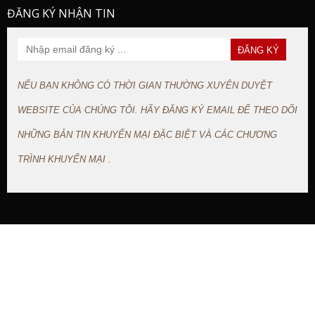
ĐĂNG KÝ NHẬN TIN
NẾU BẠN KHÔNG CÓ THỜI GIAN THƯỜNG XUYÊN DUYỆT
WEBSITE CỦA CHÚNG TÔI. HÃY ĐĂNG KÝ EMAIL ĐỂ THEO DÕI
NHỮNG BẢN TIN KHUYẾN MẠI ĐẶC BIỆT VÀ CÁC CHƯƠNG
TRÌNH KHUYẾN MẠI .