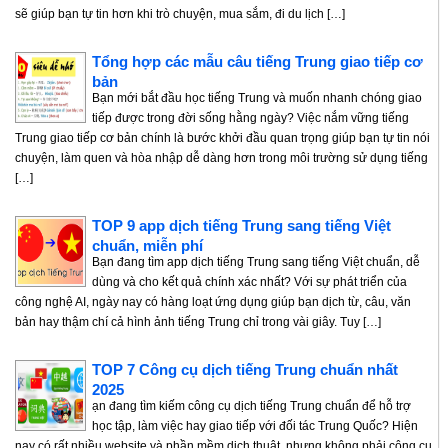
sẽ giúp bạn tự tin hơn khi trò chuyện, mua sắm, đi du lịch […]
Tổng hợp các mẫu câu tiếng Trung giao tiếp cơ
bản
Bạn mới bắt đầu học tiếng Trung và muốn nhanh chóng giao
tiếp được trong đời sống hằng ngày? Việc nắm vững tiếng
Trung giao tiếp cơ bản chính là bước khởi đầu quan trọng giúp bạn tự tin nói
chuyện, làm quen và hòa nhập dễ dàng hơn trong môi trường sử dụng tiếng
[…]
TOP 9 app dịch tiếng Trung sang tiếng Việt
chuẩn, miễn phí
Bạn đang tìm app dịch tiếng Trung sang tiếng Việt chuẩn, dễ
dùng và cho kết quả chính xác nhất? Với sự phát triển của
công nghệ AI, ngày nay có hàng loạt ứng dụng giúp bạn dịch từ, câu, văn
bản hay thậm chí cả hình ảnh tiếng Trung chỉ trong vài giây. Tuy […]
TOP 7 Công cụ dịch tiếng Trung chuẩn nhất
2025
ạn đang tìm kiếm công cụ dịch tiếng Trung chuẩn để hỗ trợ
học tập, làm việc hay giao tiếp với đối tác Trung Quốc? Hiện
nay có rất nhiều website và phần mềm dịch thuật, nhưng không phải công cụ