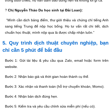
trong buổi chiều, họ vẫn đảm bảo đúng hẹn và không lỗi gì cả.”
?
Chị Nguyễn Thảo Du học sinh tại Đài Loan):
“Mình cần dịch bảng điểm, thư giới thiệu và chứng chỉ tiếng Anh
sang tiếng Trung để nộp học bổng. Họ tư vấn rất chi tiết, dịch
chuẩn học thuật, mình nộp qua là được chấp nhận luôn.”
5. Quy trình dịch thuật chuyên nghiệp, bạn
chỉ cần 5 phút để bắt đầu
Bước 1: Gửi tài liệu & yêu cầu qua Zalo, email hoặc form trên
website.
Bước 2: Nhận báo giá và thời gian hoàn thành cụ thể.
Bước 3: Xác nhận và thanh toán (hỗ trợ chuyển khoản, Momo).
Bước 4: Nhận bản dịch đúng hẹn.
Bước 5: Kiểm tra và yêu cầu chỉnh sửa miễn phí (nếu có).