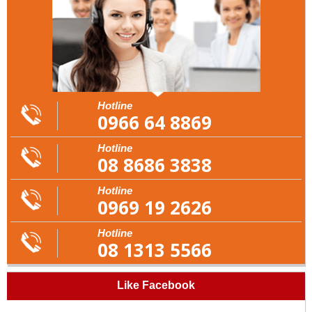
Hotline
0966 64 8869
Hotline
08 8686 3838
Hotline
0969 19 2626
Hotline
08 1313 5566
Like Facebook