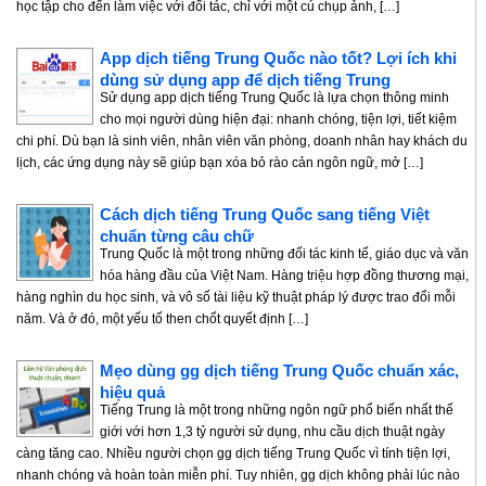
học tập cho đến làm việc với đối tác, chỉ với một cú chụp ảnh, […]
App dịch tiếng Trung Quốc nào tốt? Lợi ích khi
dùng sử dụng app để dịch tiếng Trung
Sử dụng app dịch tiếng Trung Quốc là lựa chọn thông minh
cho mọi người dùng hiện đại: nhanh chóng, tiện lợi, tiết kiệm
chi phí. Dù bạn là sinh viên, nhân viên văn phòng, doanh nhân hay khách du
lịch, các ứng dụng này sẽ giúp bạn xóa bỏ rào cản ngôn ngữ, mở […]
Cách dịch tiếng Trung Quốc sang tiếng Việt
chuẩn từng câu chữ
Trung Quốc là một trong những đối tác kinh tế, giáo dục và văn
hóa hàng đầu của Việt Nam. Hàng triệu hợp đồng thương mại,
hàng nghìn du học sinh, và vô số tài liệu kỹ thuật pháp lý được trao đổi mỗi
năm. Và ở đó, một yếu tố then chốt quyết định […]
Mẹo dùng gg dịch tiếng Trung Quốc chuẩn xác,
hiệu quả
Tiếng Trung là một trong những ngôn ngữ phổ biến nhất thế
giới với hơn 1,3 tỷ người sử dụng, nhu cầu dịch thuật ngày
càng tăng cao. Nhiều người chọn gg dịch tiếng Trung Quốc vì tính tiện lợi,
nhanh chóng và hoàn toàn miễn phí. Tuy nhiên, gg dịch không phải lúc nào