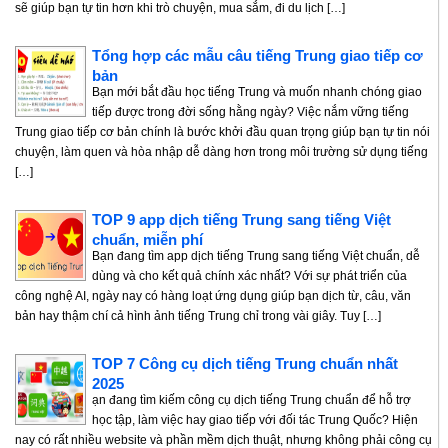
sẽ giúp bạn tự tin hơn khi trò chuyện, mua sắm, đi du lịch […]
Tổng hợp các mẫu câu tiếng Trung giao tiếp cơ
bản
Bạn mới bắt đầu học tiếng Trung và muốn nhanh chóng giao
tiếp được trong đời sống hằng ngày? Việc nắm vững tiếng
Trung giao tiếp cơ bản chính là bước khởi đầu quan trọng giúp bạn tự tin nói
chuyện, làm quen và hòa nhập dễ dàng hơn trong môi trường sử dụng tiếng
[…]
TOP 9 app dịch tiếng Trung sang tiếng Việt
chuẩn, miễn phí
Bạn đang tìm app dịch tiếng Trung sang tiếng Việt chuẩn, dễ
dùng và cho kết quả chính xác nhất? Với sự phát triển của
công nghệ AI, ngày nay có hàng loạt ứng dụng giúp bạn dịch từ, câu, văn
bản hay thậm chí cả hình ảnh tiếng Trung chỉ trong vài giây. Tuy […]
TOP 7 Công cụ dịch tiếng Trung chuẩn nhất
2025
ạn đang tìm kiếm công cụ dịch tiếng Trung chuẩn để hỗ trợ
học tập, làm việc hay giao tiếp với đối tác Trung Quốc? Hiện
nay có rất nhiều website và phần mềm dịch thuật, nhưng không phải công cụ