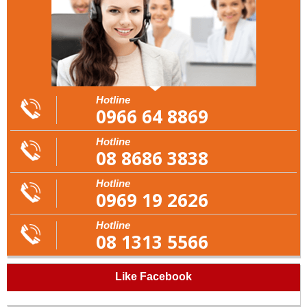
Hotline
0966 64 8869
Hotline
08 8686 3838
Hotline
0969 19 2626
Hotline
08 1313 5566
Like Facebook