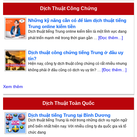
Dịch Thuật Công Chứng
Những kỹ năng cần có để làm dịch thuật tiếng
Trung online kiếm tiền
Dịch thuật tiếng Trung online kiếm tiền là một lĩnh vực đang
[Đọc thêm...]
phát triển mạnh mẽ trong thời gian gần …
Dịch thuật công chứng tiếng Trung ở đâu uy
tín?
Hiện nay, công ty dịch thuật công chứng có rất nhiều nhưng
[Đọc thêm...]
không phải ở đâu cũng có dịch vụ uy tín? …
Xem thêm
Dịch Thuật Toàn Quốc
Dịch thuật tiếng Trung tại Bình Dương
Dịch thuật tiếng Trung là một trong những dịch vụ ngôn ngữ
phổ biến nhất hiện nay. Với nhiều công ty đa quốc gia và tổ
chức đang