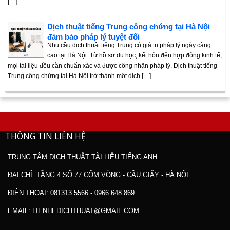
[…]
Dịch thuật tiếng Trung công chứng tại Hà Nội
đảm bảo pháp lý tuyệt đối
Nhu cầu dịch thuật tiếng Trung có giá trị pháp lý ngày càng
cao tại Hà Nội. Từ hồ sơ du học, kết hôn đến hợp đồng kinh tế,
mọi tài liệu đều cần chuẩn xác và được công nhận pháp lý. Dịch thuật tiếng
Trung công chứng tại Hà Nội trở thành một dịch […]
THÔNG TIN LIÊN HỆ
TRUNG TÂM DỊCH THUẬT TÀI LIỆU TIẾNG ANH
ĐẠI CHỈ: TẦNG 4 SỐ 77 CỐM VÒNG - CẦU GIẤY - HÀ NỘI.
ĐIỆN THOẠI: 081313 5566 - 0966.648.869
EMAIL: LIENHEDICHTHUAT@GMAIL.COM