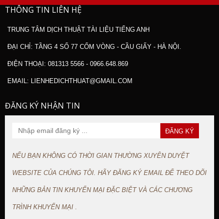
THÔNG TIN LIÊN HỆ
TRUNG TÂM DỊCH THUẬT TÀI LIỆU TIẾNG ANH
ĐẠI CHỈ: TẦNG 4 SỐ 77 CỐM VÒNG - CẦU GIẤY - HÀ NỘI.
ĐIỆN THOẠI: 081313 5566 - 0966.648.869
EMAIL: LIENHEDICHTHUAT@GMAIL.COM
ĐĂNG KÝ NHẬN TIN
NẾU BẠN KHÔNG CÓ THỜI GIAN THƯỜNG XUYÊN DUYỆT
WEBSITE CỦA CHÚNG TÔI. HÃY ĐĂNG KÝ EMAIL ĐỂ THEO DÕI
NHỮNG BẢN TIN KHUYẾN MẠI ĐẶC BIỆT VÀ CÁC CHƯƠNG
TRÌNH KHUYẾN MẠI .