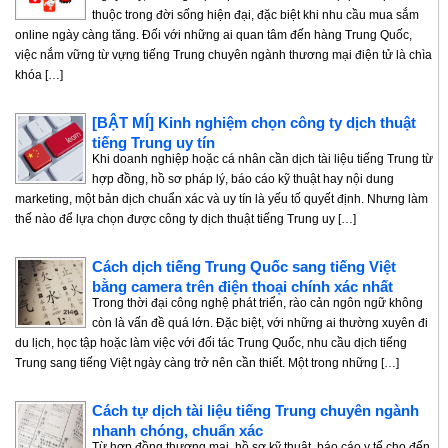
thuộc trong đời sống hiện đại, đặc biệt khi nhu cầu mua sắm
online ngày càng tăng. Đối với những ai quan tâm đến hàng Trung Quốc,
việc nắm vững từ vựng tiếng Trung chuyên ngành thương mại điện tử là chìa
khóa […]
[BẬT MÍ] Kinh nghiệm chọn công ty dịch thuật
tiếng Trung uy tín
Khi doanh nghiệp hoặc cá nhân cần dịch tài liệu tiếng Trung từ
hợp đồng, hồ sơ pháp lý, báo cáo kỹ thuật hay nội dung
marketing, một bản dịch chuẩn xác và uy tín là yếu tố quyết định. Nhưng làm
thế nào để lựa chọn được công ty dịch thuật tiếng Trung uy […]
Cách dịch tiếng Trung Quốc sang tiếng Việt
bằng camera trên điện thoại chính xác nhất
Trong thời đại công nghệ phát triển, rào cản ngôn ngữ không
còn là vấn đề quá lớn. Đặc biệt, với những ai thường xuyên đi
du lịch, học tập hoặc làm việc với đối tác Trung Quốc, nhu cầu dịch tiếng
Trung sang tiếng Việt ngày càng trở nên cần thiết. Một trong những […]
Cách tự dịch tài liệu tiếng Trung chuyên ngành
nhanh chóng, chuẩn xác
Từ hợp đồng thương mại, hồ sơ kỹ thuật, báo cáo y tế cho đến