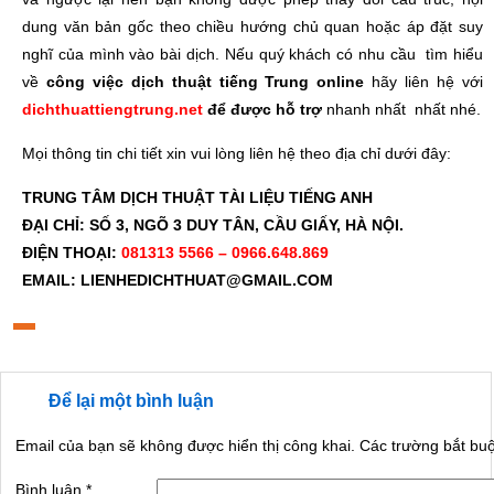
dung văn bản gốc theo chiều hướng chủ quan hoặc áp đặt suy
nghĩ của mình vào bài dịch. Nếu quý khách có nhu cầu tìm hiểu
về
công việc
dịch thuật
tiếng Trung online
hãy liên hệ với
dichthuattiengtrung.net
để được hỗ trợ
nhanh nhất nhất nhé.
Mọi thông tin chi tiết xin vui lòng liên hệ theo địa chỉ dưới đây:
TRUNG TÂM DỊCH THUẬT TÀI LIỆU TIẾNG ANH
ĐẠI CHỈ: SỐ 3, NGÕ 3 DUY TÂN
,
CẦU GIẤY, HÀ NỘI.
ĐIỆN THOẠI:
081313 5566 – 0966.648.869
EMAIL: LIENHEDICHTHUAT@GMAIL.COM
Để lại một bình luận
Email của bạn sẽ không được hiển thị công khai.
Các trường bắt b
Bình luận
*